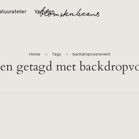
atuuratelier
Verhalen
Home
Tags
backdropvoorevent
en getagd met backdropv