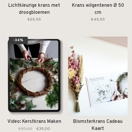
Lichtkleurige krans met
Krans wilgentenen Ø 50
droogbloemen
cm
€69,95
€49,95
-34%
Video: Kerstkrans Maken
Blomsterkrans Cadeau
Kaart
€59,00
€39,00