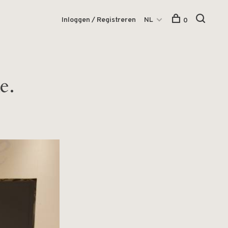
Inloggen / Registreren
NL
0
e.