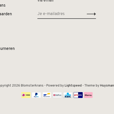
via email
ans
aarden
ourneren
pyright 2026 Blomsterkrans
- Powered by
Lightspeed
- Theme by
Huysman